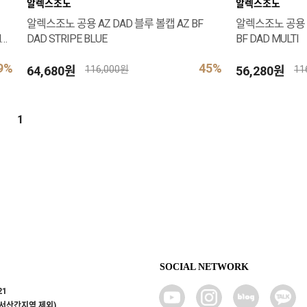
알렉스조노
알렉스조노
알렉스조노 공용 AZ DAD 블루 볼캡 AZ BF
알렉스조노 공용 I 
N
DAD STRIPE BLUE
BF DAD MULTI
9%
45%
64,680원
56,280원
116,000원
11
1
SOCIAL NETWORK
21
도서산간지역 제외)