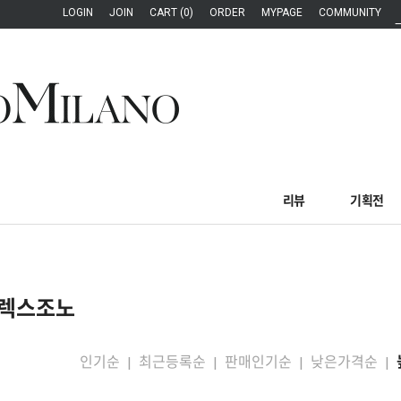
LOGIN
JOIN
CART (0)
ORDER
MYPAGE
COMMUNITY
리뷰
기획전
렉스조노
인기순
최근등록순
판매인기순
낮은가격순
|
|
|
|