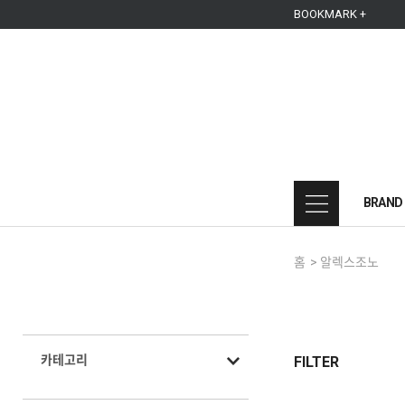
본문 바로가기
주메뉴 바로가기
사이드메뉴 바로가기
BOOKMARK +
BRAND
홈
>
알렉스조노
카테고리
FILTER