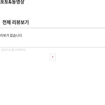
포토&동영상
전체 리뷰보기
리뷰가 없습니다
검색 0개/총 29,888개
1