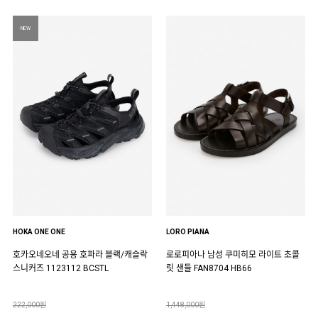
NEW
HOKA ONE ONE
LORO PIANA
호카오네오네 공용 호파라 블랙/캐슬락
로로피아나 남성 쿠미히모 라이트 초콜
스니커즈 1123112 BCSTL
릿 샌들 FAN8704 HB66
222,000원
1,448,000원