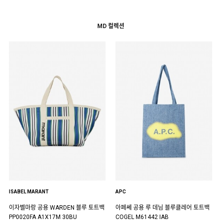
MD 컬렉션
ISABEL MARANT
APC
이자벨마랑 공용 WARDEN 블루 토트백
아페쎄 공용 루 데님 블루클레어 토트백
PP0020FA A1X17M 30BU
COGEL M61442 IAB