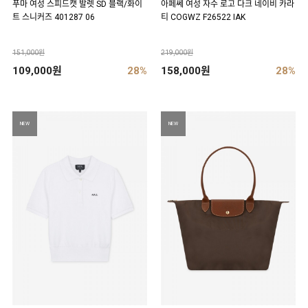
푸마 여성 스피드캣 발렛 SD 블랙/화이
아페쎄 여성 자수 로고 다크 네이비 카라
트 스니커즈 401287 06
티 COGWZ F26522 IAK
151,000원
219,000원
109,000원
28%
158,000원
28%
NEW
NEW