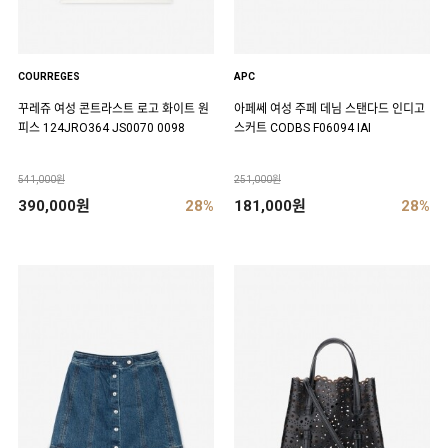
COURREGES
APC
꾸레쥬 여성 콘트라스트 로고 화이트 원
아페쎄 여성 주페 데님 스탠다드 인디고
피스 124JRO364 JS0070 0098
스커트 CODBS F06094 IAI
541,000원
251,000원
390,000원
28%
181,000원
28%