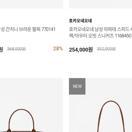
호카오네오네
성 간치니 브라운 팔찌 770141
호카오네오네 남성 마파테 스피드 4
랙/아우터 오빗 스니커즈 1168450 
28%
0원
254,000원
368,000원
352,000원
NEW