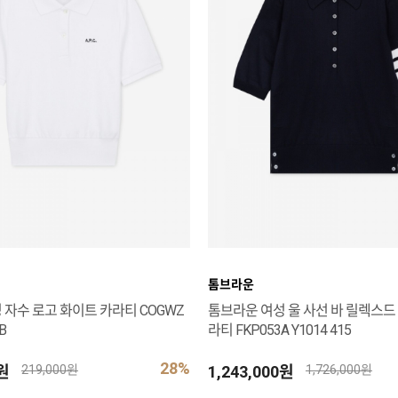
톰브라운
 자수 로고 화이트 카라티 COGWZ
톰브라운 여성 울 사선 바 릴렉스드
B
라티 FKP053A Y1014 415
28%
0원
1,243,000원
219,000원
1,726,000원