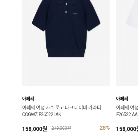
아페쎄
아페쎄
아페쎄 여성 자수 로고 다크 네이비 카라티
아페쎄 여성
COGWZ F26522 IAK
F26522 AA
28%
158,000원
158,00
219,000원