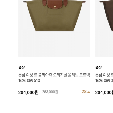
롱샴
롱샴
롱샴 여성 르 플리아쥬 오리지널 올리브 토트백
롱샴 여성 
1626 089 510
1626 089 
28%
204,000원
204,00
283,000원