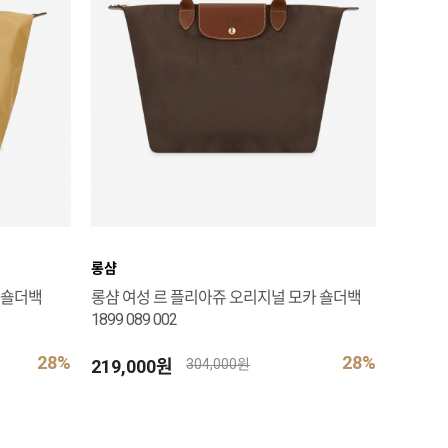
롱샴
 숄더백
롱샴 여성 르 플리아쥬 오리지널 모카 숄더백
1899 089 002
28%
28%
219,000원
304,000원