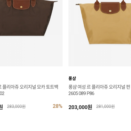
롱샴
르 플리아쥬 오리지널 모카 토트백
롱샴 여성 르 플리아쥬 오리지널 펀
002
2605 089 P86
28%
0원
203,000원
283,000원
281,000원