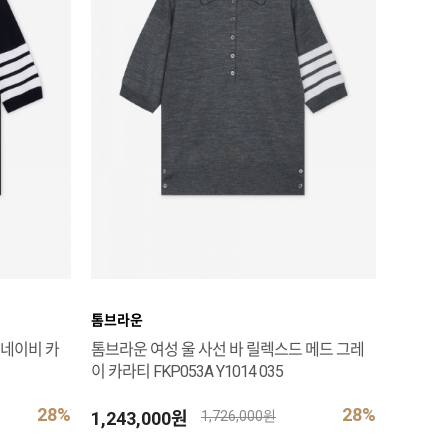
톰브라운
 네이비 카
톰브라운 여성 울 사선 바 릴렉스드 메드 그레
이 카라티 FKP053A Y1014 035
28%
28%
1,243,000원
1,726,000원