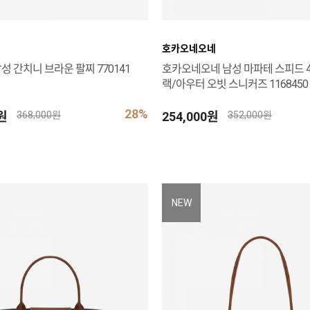
호카오네오네
성 간치니 브라운 팔찌 770141
호카오네오네 남성 마파테 스피드 4
랙/아우터 오빗 스니커즈 1168450 
28%
0원
254,000원
368,000원
352,000원
NEW