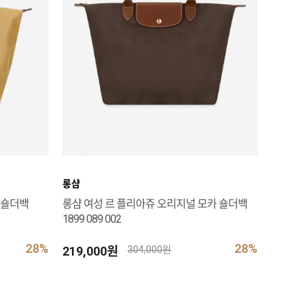
롱샴
 숄더백
롱샴 여성 르 플리아쥬 오리지널 모카 숄더백
1899 089 002
28%
28%
219,000원
304,000원