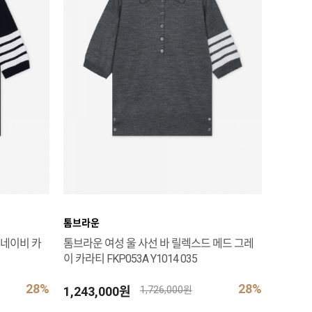
톰브라운
 네이비 카
톰브라운 여성 울 사선 바 릴렉스드 메드 그레
이 카라티 FKP053A Y1014 035
28%
28%
1,243,000원
1,726,000원