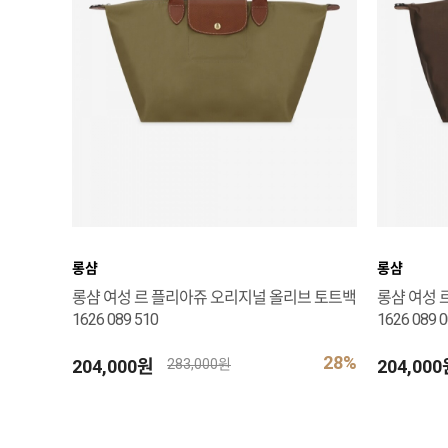
롱샴
롱샴
롱샴 여성 르 플리아쥬 오리지널 올리브 토트백
롱샴 여성 
1626 089 510
1626 089 
28%
204,000원
204,00
283,000원