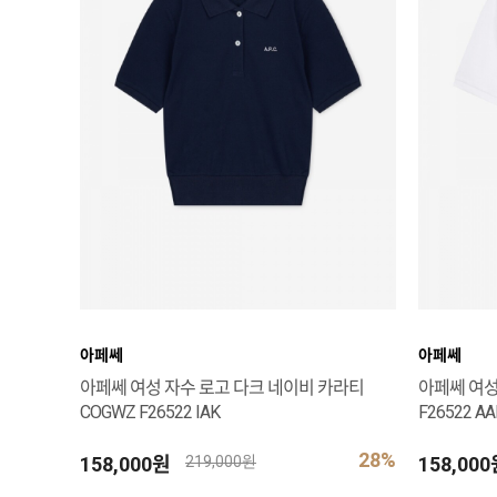
아페쎄
아페쎄
아페쎄 여성 자수 로고 다크 네이비 카라티
아페쎄 여성
COGWZ F26522 IAK
F26522 AA
28%
158,000원
158,00
219,000원