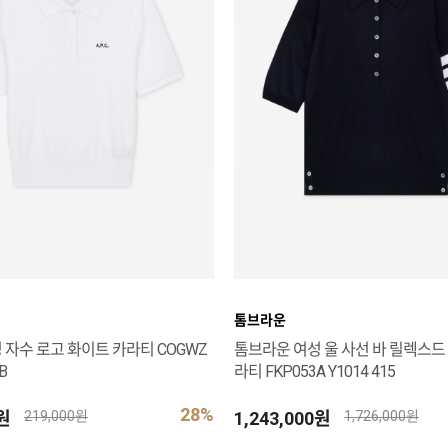
톰브라운
 자수 로고 화이트 카라티 COGWZ
톰브라운 여성 울 사선 바 릴렉스드
B
라티 FKP053A Y1014 415
28%
0원
1,243,000원
219,000원
1,726,000원