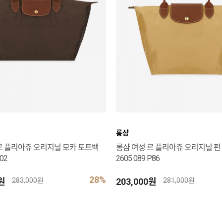
롱샴
르 플리아쥬 오리지널 모카 토트백
롱샴 여성 르 플리아쥬 오리지널 펀
002
2605 089 P86
28%
0원
203,000원
283,000원
281,000원