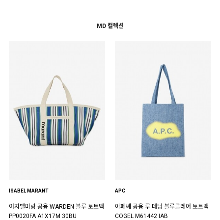
MD 컬렉션
ISABEL MARANT
APC
이자벨마랑 공용 WARDEN 블루 토트백
아페쎄 공용 루 데님 블루클레어 토트백
PP0020FA A1X17M 30BU
COGEL M61442 IAB