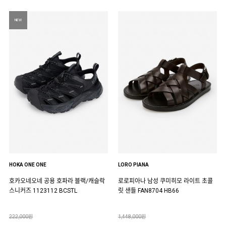
NEW
HOKA ONE ONE
LORO PIANA
호카오네오네 공용 호파라 블랙/캐슬락
로로피아나 남성 쿠미히모 라이트 초콜
스니커즈 1123112 BCSTL
릿 샌들 FAN8704 HB66
222,000원
1,448,000원