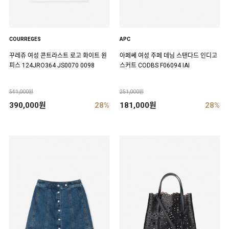
COURREGES
APC
꾸레쥬 여성 콘트라스트 로고 화이트 원
아페쎄 여성 주페 데님 스탠다드 인디고
피스 124JRO364 JS0070 0098
스커트 CODBS F06094 IAI
541,000원
251,000원
390,000원
28%
181,000원
28%