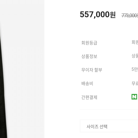
557,000
원
773,00
회
회원등급
상
상품정보
5
무이자 할부
배송비
무료
간편결제
사이즈 선택