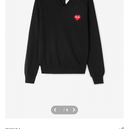
/
1
6