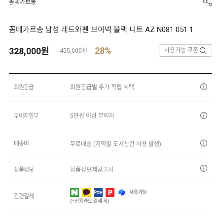
꼼데가르송
꼼데가르송 남성 레드와펜 브이넥 블랙 니트 AZ N081 051 1
28%
328,000
원
사용가능 쿠폰
455,000원
회원등급
회원등급별 추가 적립 혜택
무이자할부
5만원 이상 무이자
배송비
무료배송 (지역별 도서산간 비용 발생)
상품정보
상품정보제공고시
사용가능
간편결제
(*신용카드 결제 시)