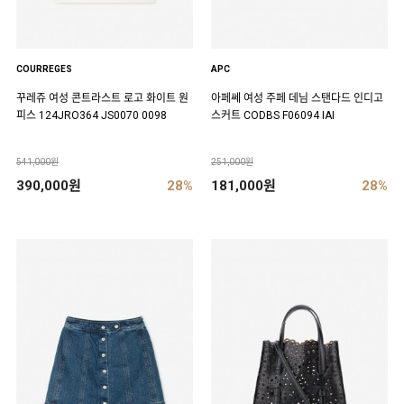
COURREGES
APC
꾸레쥬 여성 콘트라스트 로고 화이트 원
아페쎄 여성 주페 데님 스탠다드 인디고
피스 124JRO364 JS0070 0098
스커트 CODBS F06094 IAI
541,000원
251,000원
390,000원
28%
181,000원
28%