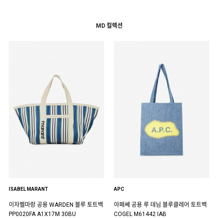
MD 컬렉션
ISABEL MARANT
APC
이자벨마랑 공용 WARDEN 블루 토트백
아페쎄 공용 루 데님 블루클레어 토트백
PP0020FA A1X17M 30BU
COGEL M61442 IAB