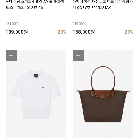
푸마 여성 스피드캣 발렛 SD 블랙/화이
아페쎄 여성 자수 로고 다크 네이비 카라
트 스니커즈 401287 06
티 COGWZ F26522 IAK
151,000원
219,000원
109,000원
28%
158,000원
28%
NEW
NEW