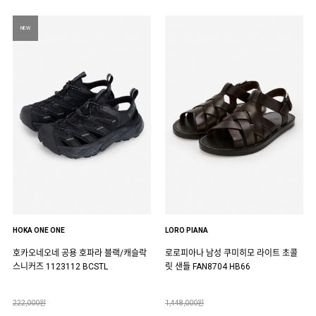
NEW
HOKA ONE ONE
LORO PIANA
호카오네오네 공용 호파라 블랙/캐슬락
로로피아나 남성 쿠미히모 라이트 초콜
스니커즈 1123112 BCSTL
릿 샌들 FAN8704 HB66
222,000원
1,448,000원