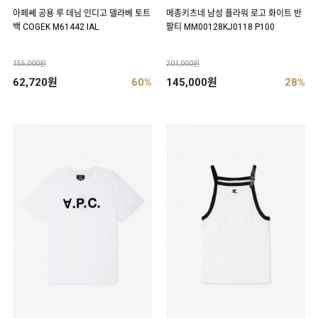
아페쎄 공용 루 데님 인디고 델라베 토트
메종키츠네 남성 플라워 로고 화이트 반
백 COGEK M61442 IAL
팔티 MM00128KJ0118 P100
155,000원
201,000원
62,720원
60%
145,000원
28%