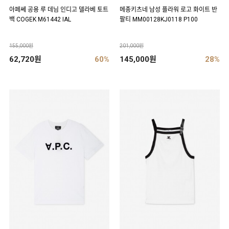
아페쎄 공용 루 데님 인디고 델라베 토트
메종키츠네 남성 플라워 로고 화이트 반
백 COGEK M61442 IAL
팔티 MM00128KJ0118 P100
155,000원
201,000원
62,720원
60%
145,000원
28%