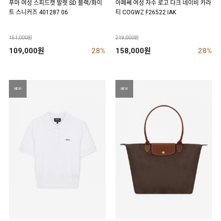
푸마 여성 스피드캣 발렛 SD 블랙/화이
아페쎄 여성 자수 로고 다크 네이비 카라
트 스니커즈 401287 06
티 COGWZ F26522 IAK
151,000원
219,000원
109,000원
28%
158,000원
28%
NEW
NEW