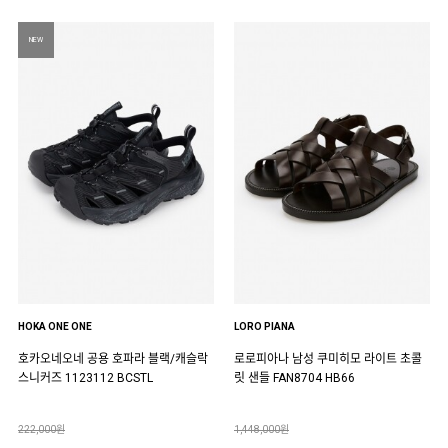
NEW
HOKA ONE ONE
LORO PIANA
호카오네오네 공용 호파라 블랙/캐슬락
로로피아나 남성 쿠미히모 라이트 초콜
스니커즈 1123112 BCSTL
릿 샌들 FAN8704 HB66
222,000원
1,448,000원