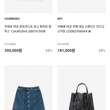
COURREGES
APC
꾸레쥬 여성 콘트라스트 로고 화이트 원
아페쎄 여성 주페 데님 스탠다드 인디고
피스 124JRO364 JS0070 0098
스커트 CODBS F06094 IAI
541,000원
251,000원
390,000원
28%
181,000원
28%