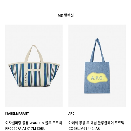
MD 컬렉션
ISABEL MARANT
APC
이자벨마랑 공용 WARDEN 블루 토트백
아페쎄 공용 루 데님 블루클레어 토트백
PP0020FA A1X17M 30BU
COGEL M61442 IAB