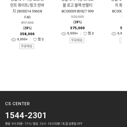
린트 화이트/핑크 반바
블 로고 블랙 반팔티
치 화이
지 2B00014 596S8
8C00009 83927 999
8C00013 
520,000
701
F40
(
28
%)
(
2
497,000
375,000
505
(
28
%)
9,999+
찜
0
9,999
358,000
9,999+
찜
0
무료배송
무료
무료배송
CS CENTER
1544-2301
평일 : 9시 30분 - 17시 / 점심 : 12시 - 13시 30분 / 토,일 공휴일 OFF