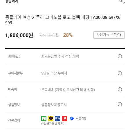
몽클레어
몽클레어 여성 카루라 그레노블 로고 블랙 패딩 1A00008 597X6
999
28%
1,806,000
원
사용가능 쿠폰
2,508,000원
회원등급
회원등급별 추가 적립 혜택
무이자할부
5만원 이상 무이자
배송비
무료배송 (지역별 도서산간 비용 발생)
상품정보
상품정보제공고시
사용가능
간편결제
(*신용카드 결제 시)