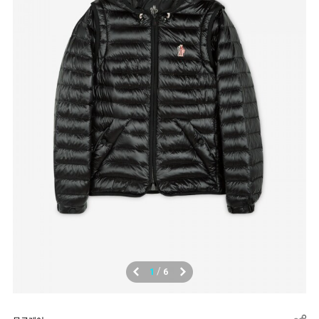
/
1
6