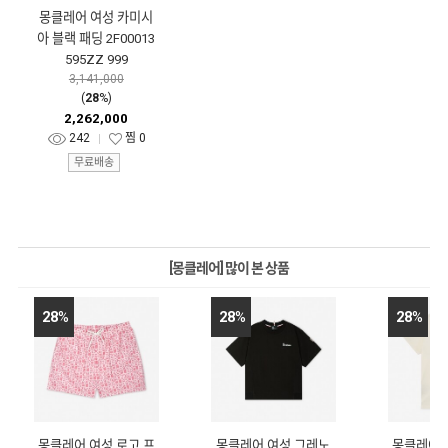
몽클레어 여성 카미시
아 블랙 패딩 2F00013
595ZZ 999
3,141,000
(
28
%)
2,262,000
242
찜
0
무료배송
[몽클레어] 많이 본 상품
28
%
28
%
28
%
몽클레어 여성 로고 프
몽클레어 여성 그레노
몽클레어 