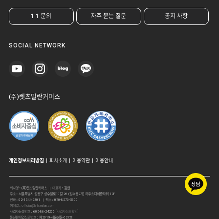
1:1 문의
자주 묻는 질문
공지 사항
SOCIAL NETWORK
(주)렛츠밀란커머스
개인정보처리방침
|
회사소개
|
이용약관
|
이용안내
회사명
:
(주)렛츠밀란커머스
| 대표자
:
김현
주소
:
서울특별시 성동구 성수일로10길 26 (성수동2가) 하우스디세종타워 17F
전화
:
02-1544-2301
| 팩스
:
070-8270-5600
이메일
:
official@letsmilan.com
사업자등록번호
:
605-86-24266
[사업자정보확인]
통신판매업신고번호
:
제2019-서울성동-627호