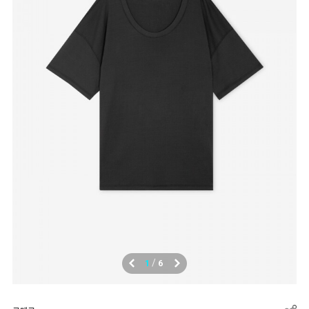
/
1
6