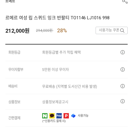
르메르
르메르 여성 립 스퀴드 잉크 반팔티 TO1146 LJ1016 998
28%
212,000
원
사용가능 쿠폰
294,000원
회원등급
회원등급별 추가 적립 혜택
무이자할부
5만원 이상 무이자
배송비
무료배송 (지역별 도서산간 비용 발생)
상품정보
상품정보제공고시
사용가능
간편결제
(*신용카드 결제 시)