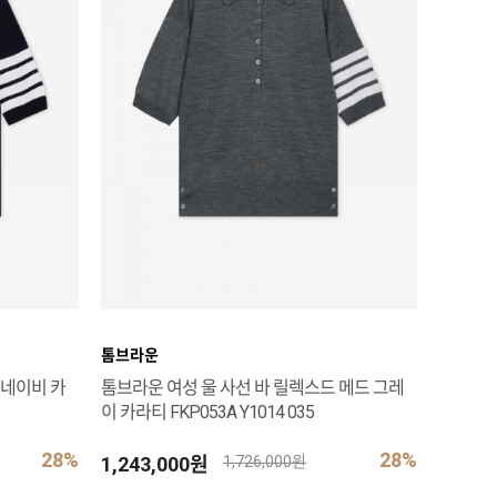
톰브라운
 네이비 카
톰브라운 여성 울 사선 바 릴렉스드 메드 그레
이 카라티 FKP053A Y1014 035
28%
28%
1,243,000원
1,726,000원