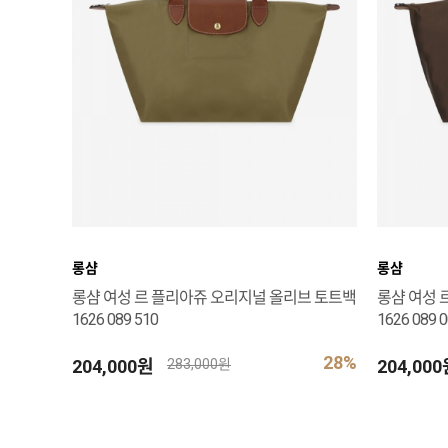
롱샴
롱샴
롱샴 여성 르 플리아쥬 오리지널 올리브 토트백
롱샴 여성 
1626 089 510
1626 089 
28%
204,000원
204,00
283,000원