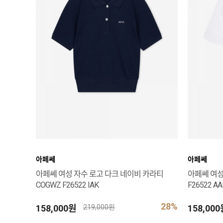
아페쎄
아페쎄
아페쎄 여성 자수 로고 다크 네이비 카라티
아페쎄 여성
COGWZ F26522 IAK
F26522 AA
28%
158,000원
158,00
219,000원