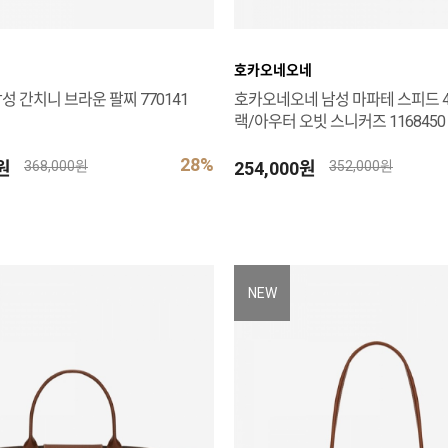
호카오네오네
성 간치니 브라운 팔찌 770141
호카오네오네 남성 마파테 스피드 4
랙/아우터 오빗 스니커즈 1168450 
28%
0원
254,000원
368,000원
352,000원
NEW