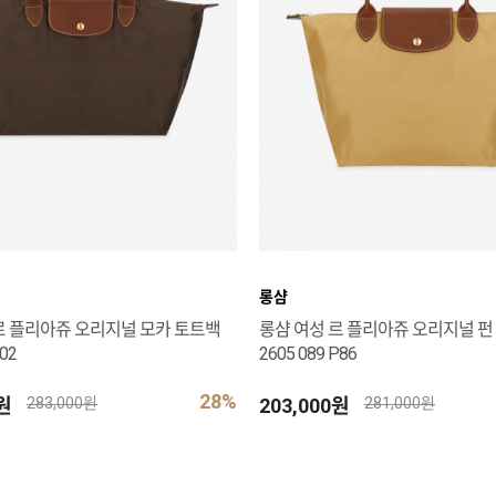
롱샴
르 플리아쥬 오리지널 모카 토트백
롱샴 여성 르 플리아쥬 오리지널 펀
002
2605 089 P86
28%
0원
203,000원
283,000원
281,000원