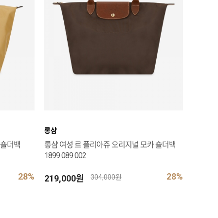
롱샴
 숄더백
롱샴 여성 르 플리아쥬 오리지널 모카 숄더백
1899 089 002
28%
28%
219,000원
304,000원