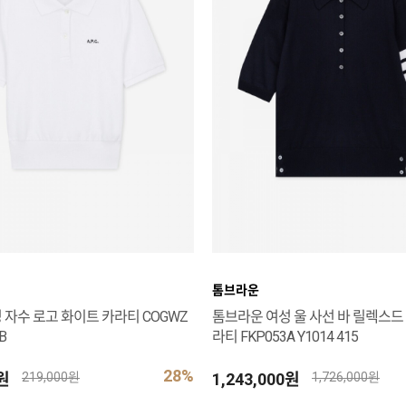
톰브라운
 자수 로고 화이트 카라티 COGWZ
톰브라운 여성 울 사선 바 릴렉스드
B
라티 FKP053A Y1014 415
28%
0원
1,243,000원
219,000원
1,726,000원