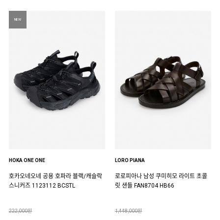
NEW
HOKA ONE ONE
LORO PIANA
호카오네오네 공용 호파라 블랙/캐슬락
로로피아나 남성 쿠미히모 라이트 초콜
스니커즈 1123112 BCSTL
릿 샌들 FAN8704 HB66
222,000원
1,448,000원