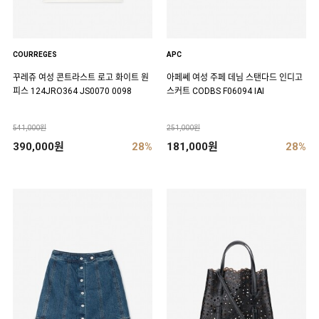
COURREGES
APC
꾸레쥬 여성 콘트라스트 로고 화이트 원
아페쎄 여성 주페 데님 스탠다드 인디고
피스 124JRO364 JS0070 0098
스커트 CODBS F06094 IAI
541,000원
251,000원
390,000원
28%
181,000원
28%