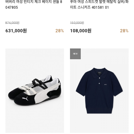
버버리 여성 빈티지 체크 베이지 샌들 8
푸마 여성 스피드캣 발렛 메탈릭 실버/화
047805
이트 스니커즈 401581 01
876,000원
150,000원
631,000원
28%
108,000원
28%
NEW