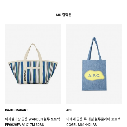
MD 컬렉션
ISABEL MARANT
APC
이자벨마랑 공용 WARDEN 블루 토트백
아페쎄 공용 루 데님 블루클레어 토트백
PP0020FA A1X17M 30BU
COGEL M61442 IAB