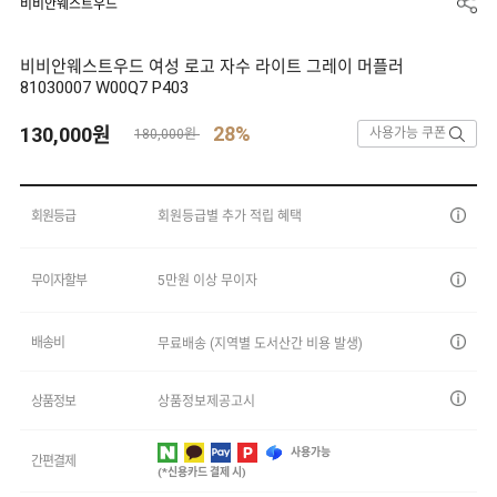
비비안웨스트우드
비비안웨스트우드 여성 로고 자수 라이트 그레이 머플러
81030007 W00Q7 P403
28%
130,000
원
사용가능 쿠폰
180,000원
회원등급
회원등급별 추가 적립 혜택
무이자할부
5만원 이상 무이자
배송비
무료배송 (지역별 도서산간 비용 발생)
상품정보
상품정보제공고시
사용가능
간편결제
(*신용카드 결제 시)