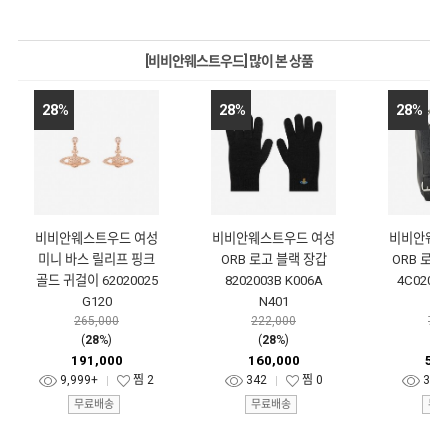
[비비안웨스트우드] 많이 본 상품
28
%
28
%
28
%
비비안웨스트우드 여성
비비안웨스트우드 여성
비비안웨스
미니 바스 릴리프 핑크
ORB 로고 블랙 장갑
ORB 로고
골드 귀걸이 62020025
8202003B K006A
4C02000
G120
N401
N
265,000
222,000
744
(
28
%)
(
28
%)
(
2
191,000
160,000
536
9,999+
찜
2
342
찜
0
324
무료배송
무료배송
무료