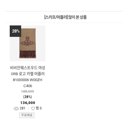
[스카프/머플러] 많이 본 상품
28
%
비비안웨스트우드 여성
ORB 로고 카멜 머플러
81030006 W00ZH
C406
188,000
(
28
%)
136,000
281
찜
0
무료배송