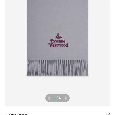
/
1
6