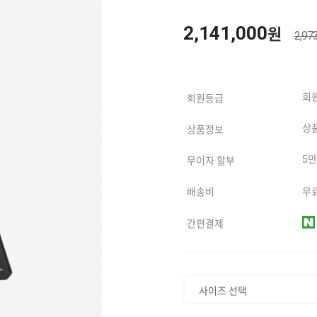
2,141,000
원
2,97
회
회원등급
상
상품정보
5
무이자 할부
배송비
무료
간편결제
사이즈 선택