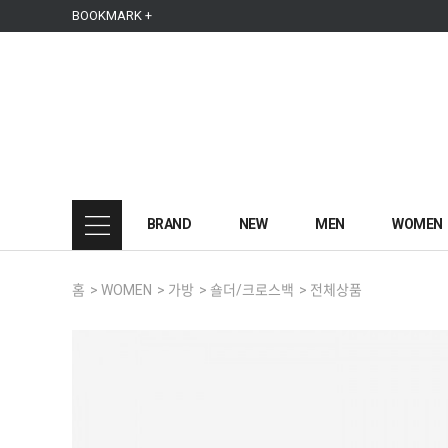
본문 바로가기
주메뉴 바로가기
사이드메뉴 바로가기
BOOKMARK +
BRAND
NEW
MEN
WOMEN
홈
>
WOMEN
>
가방
>
숄더/크로스백
>
전체상품