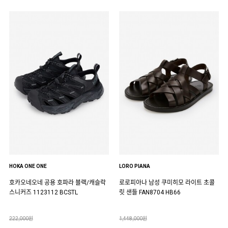
HOKA ONE ONE
LORO PIANA
호카오네오네 공용 호파라 블랙/캐슬락
로로피아나 남성 쿠미히모 라이트 초콜
스니커즈 1123112 BCSTL
릿 샌들 FAN8704 HB66
222,000원
1,448,000원