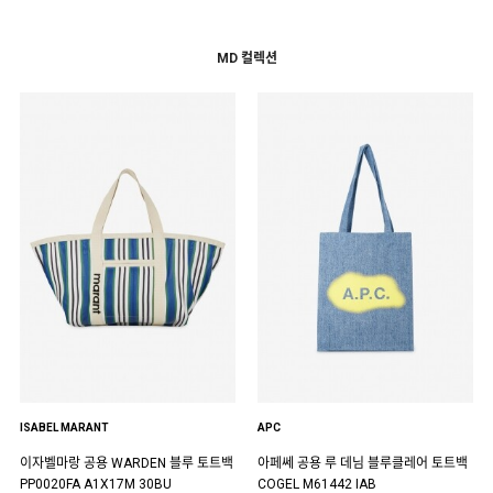
MD 컬렉션
ISABEL MARANT
APC
이자벨마랑 공용 WARDEN 블루 토트백
아페쎄 공용 루 데님 블루클레어 토트백
PP0020FA A1X17M 30BU
COGEL M61442 IAB