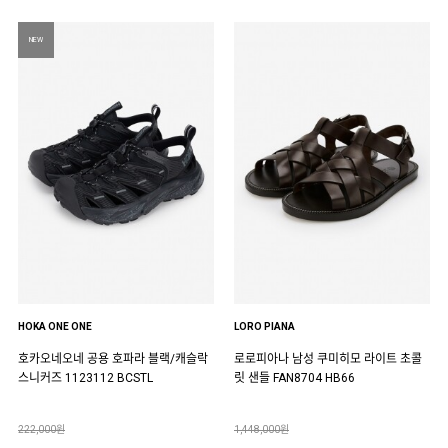
NEW
HOKA ONE ONE
LORO PIANA
호카오네오네 공용 호파라 블랙/캐슬락
로로피아나 남성 쿠미히모 라이트 초콜
스니커즈 1123112 BCSTL
릿 샌들 FAN8704 HB66
222,000원
1,448,000원