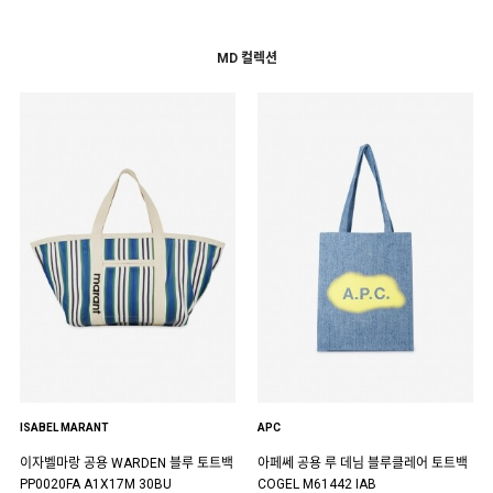
MD 컬렉션
ISABEL MARANT
APC
이자벨마랑 공용 WARDEN 블루 토트백
아페쎄 공용 루 데님 블루클레어 토트백
PP0020FA A1X17M 30BU
COGEL M61442 IAB