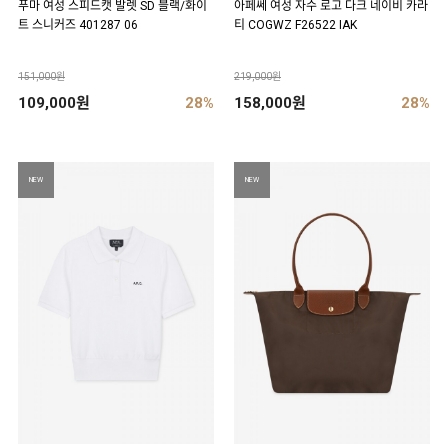
푸마 여성 스피드캣 발렛 SD 블랙/화이
아페쎄 여성 자수 로고 다크 네이비 카라
트 스니커즈 401287 06
티 COGWZ F26522 IAK
151,000원
219,000원
109,000원
28%
158,000원
28%
NEW
NEW