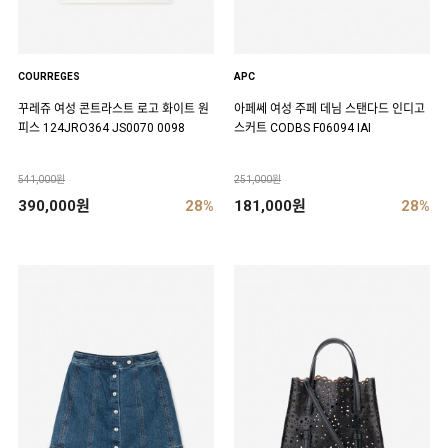
COURREGES
APC
꾸레쥬 여성 콘트라스트 로고 화이트 원
아페쎄 여성 주페 데님 스탠다드 인디고
피스 124JRO364 JS0070 0098
스커트 CODBS F06094 IAI
541,000원
251,000원
390,000원
28%
181,000원
28%