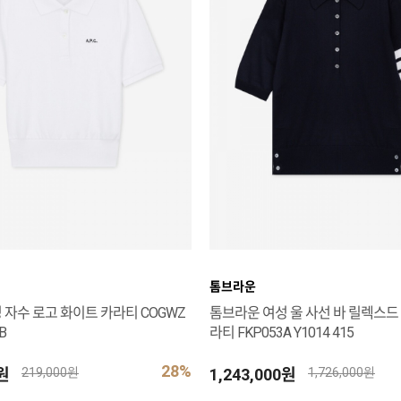
톰브라운
 자수 로고 화이트 카라티 COGWZ
톰브라운 여성 울 사선 바 릴렉스드
B
라티 FKP053A Y1014 415
28%
0원
1,243,000원
219,000원
1,726,000원