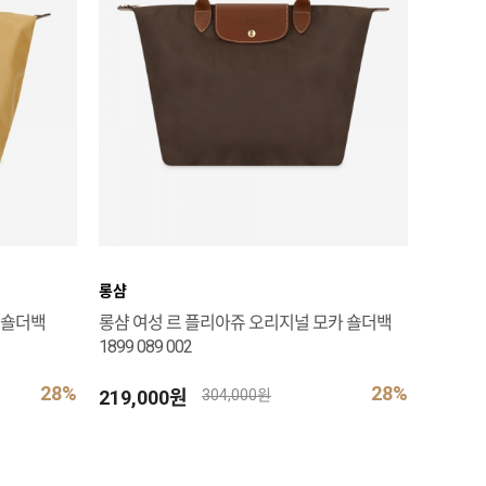
롱샴
 숄더백
롱샴 여성 르 플리아쥬 오리지널 모카 숄더백
1899 089 002
28%
28%
219,000원
304,000원