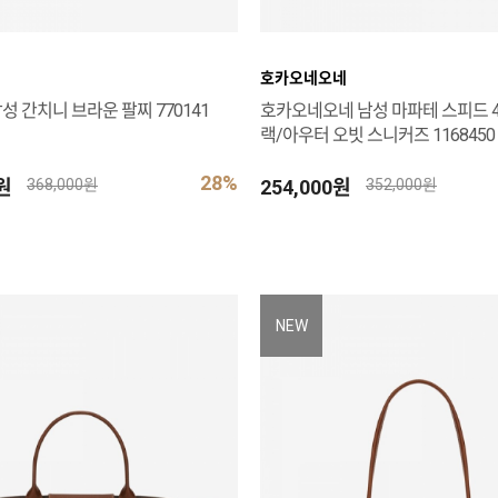
호카오네오네
성 간치니 브라운 팔찌 770141
호카오네오네 남성 마파테 스피드 4
랙/아우터 오빗 스니커즈 1168450 
28%
0원
254,000원
368,000원
352,000원
NEW