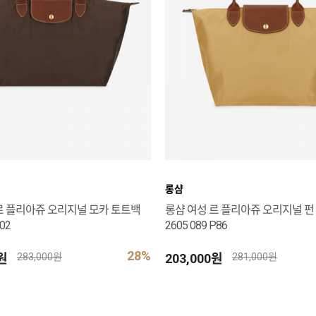
롱샴
르 플리아쥬 오리지널 모카 토트백
롱샴 여성 르 플리아쥬 오리지널 펀
002
2605 089 P86
28%
0원
203,000원
283,000원
281,000원