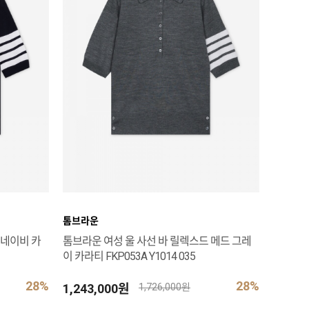
톰브라운
 네이비 카
톰브라운 여성 울 사선 바 릴렉스드 메드 그레
이 카라티 FKP053A Y1014 035
28%
28%
1,243,000원
1,726,000원