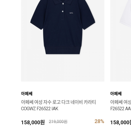
아페쎄
아페쎄
아페쎄 여성 자수 로고 다크 네이비 카라티
아페쎄 여성
COGWZ F26522 IAK
F26522 AA
28%
158,000원
158,00
219,000원