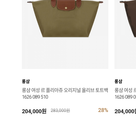
롱샴
롱샴
롱샴 여성 르 플리아쥬 오리지널 올리브 토트백
롱샴 여성 
1626 089 510
1626 089 
28%
204,000원
204,00
283,000원