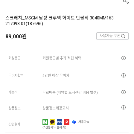
스크래치_MSGM 남성 크루넥 화이트 반팔티 3040MM163
217098 01(187696)
89,000
원
사용가능 쿠폰
회원등급
회원등급별 추가 적립 혜택
무이자할부
5만원 이상 무이자
배송비
무료배송 (지역별 도서산간 비용 발생)
상품정보
상품정보제공고시
사용가능
간편결제
(*신용카드 결제 시)