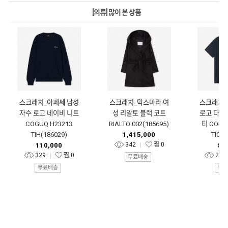
[의류] 많이 본 상품
스크래치_아페쎄 남성
스크래치_막스마라 여
스크래치_
자수 로고 네이비 니트
성 리알토 블랙 코트
로고 다크
COGUQ H23213
RIALTO 002(185695)
티 COHB
TIH(186029)
1,415,000
TIQ(1
342
찜
0
110,000
85
329
찜
0
223
무료배송
무료배송
무료