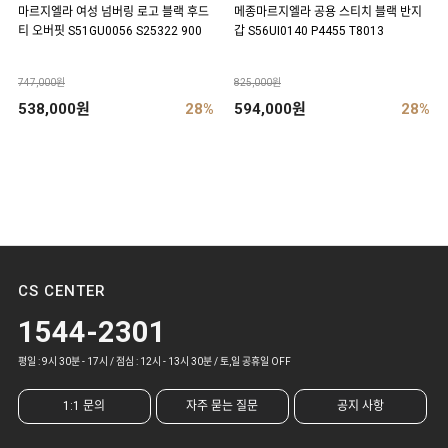
마르지엘라 여성 넘버링 로고 블랙 후드
메종마르지엘라 공용 스티치 블랙 반지
티 오버핏 S51GU0056 S25322 900
갑 S56UI0140 P4455 T8013
747,000원
825,000원
538,000원
28%
594,000원
28%
CS CENTER
1544-2301
평일 : 9시 30분 - 17시 / 점심 : 12시 - 13시 30분 / 토,일 공휴일 OFF
1:1 문의
자주 묻는 질문
공지 사항