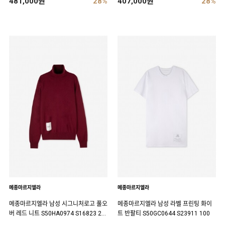
481,000원
28%
407,000원
28%
메종마르지엘라
메종마르지엘라
메종마르지엘라 남성 시그니처로고 풀오
메종마르지엘라 남성 라벨 프린팅 화이
버 레드 니트 S50HA0974 S16823 24
트 반팔티 S50GC0644 S23911 100
8