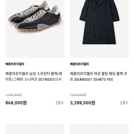
메종마르지엘라
메종마르지엘라
메종마르지엘라 남성 스프린터 블랙/화
메종마르지엘라 여성 퀼팅 패딩 블랙 코
이트/그레이 스니커즈 S57WS0515 P7
트 SI0AA0001 S54870 900
383 HA316
1,205,000원
4,566,000원
868,000원
28%
3,288,000원
28%