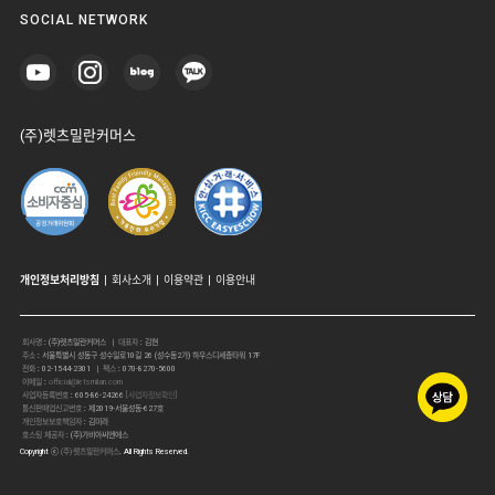
SOCIAL NETWORK
(주)렛츠밀란커머스
개인정보처리방침
|
회사소개
|
이용약관
|
이용안내
회사명
:
(주)렛츠밀란커머스
| 대표자
:
김현
주소
:
서울특별시 성동구 성수일로10길 26 (성수동2가) 하우스디세종타워 17F
전화
:
02-1544-2301
| 팩스
:
070-8270-5600
이메일
:
official@letsmilan.com
사업자등록번호
:
605-86-24266
[사업자정보확인]
통신판매업신고번호
:
제2019-서울성동-627호
개인정보보호책임자
:
김미라
호스팅 제공자
:
(주)가비아씨엔에스
Copyright ⓒ
(주)렛츠밀란커머스
. All Rights Reserved.