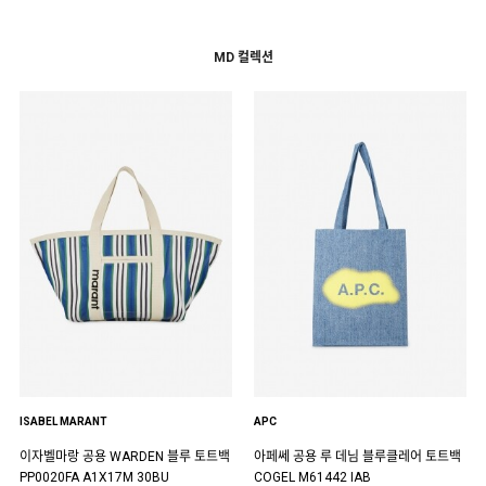
MD 컬렉션
ISABEL MARANT
APC
이자벨마랑 공용 WARDEN 블루 토트백
아페쎄 공용 루 데님 블루클레어 토트백
PP0020FA A1X17M 30BU
COGEL M61442 IAB