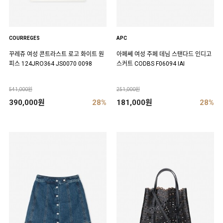
COURREGES
APC
꾸레쥬 여성 콘트라스트 로고 화이트 원
아페쎄 여성 주페 데님 스탠다드 인디고
피스 124JRO364 JS0070 0098
스커트 CODBS F06094 IAI
541,000원
251,000원
390,000원
28%
181,000원
28%