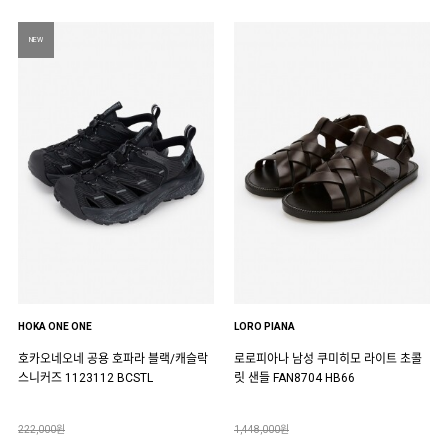
NEW
HOKA ONE ONE
LORO PIANA
호카오네오네 공용 호파라 블랙/캐슬락
로로피아나 남성 쿠미히모 라이트 초콜
스니커즈 1123112 BCSTL
릿 샌들 FAN8704 HB66
222,000원
1,448,000원