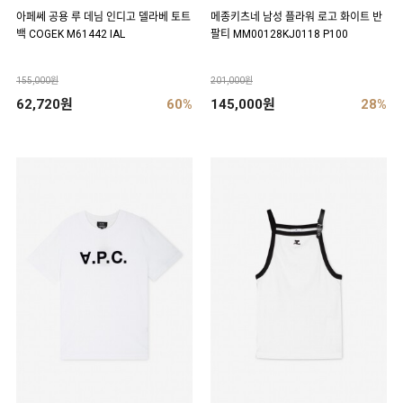
아페쎄 공용 루 데님 인디고 델라베 토트
메종키츠네 남성 플라워 로고 화이트 반
백 COGEK M61442 IAL
팔티 MM00128KJ0118 P100
155,000원
201,000원
62,720원
60%
145,000원
28%