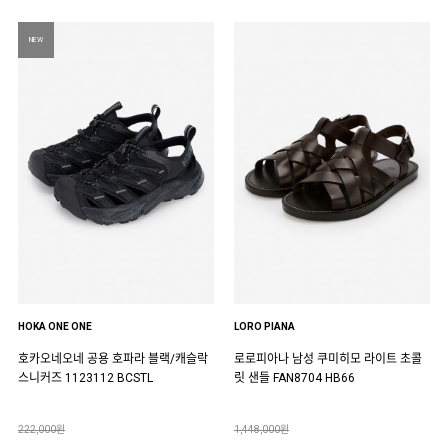
NEW
HOKA ONE ONE
LORO PIANA
호카오네오네 공용 호파라 블랙/캐슬락
로로피아나 남성 쿠미히모 라이트 초콜
스니커즈 1123112 BCSTL
릿 샌들 FAN8704 HB66
222,000원
1,448,000원