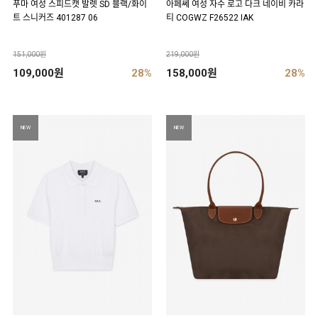
푸마 여성 스피드캣 발렛 SD 블랙/화이
아페쎄 여성 자수 로고 다크 네이비 카라
트 스니커즈 401287 06
티 COGWZ F26522 IAK
151,000원
219,000원
109,000원
28%
158,000원
28%
NEW
NEW