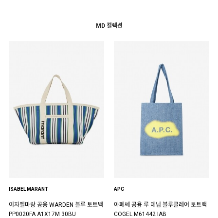
MD 컬렉션
ISABEL MARANT
APC
이자벨마랑 공용 WARDEN 블루 토트백
아페쎄 공용 루 데님 블루클레어 토트백
PP0020FA A1X17M 30BU
COGEL M61442 IAB