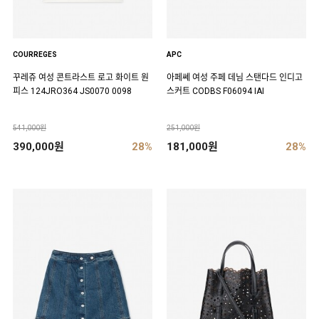
COURREGES
APC
꾸레쥬 여성 콘트라스트 로고 화이트 원
아페쎄 여성 주페 데님 스탠다드 인디고
피스 124JRO364 JS0070 0098
스커트 CODBS F06094 IAI
541,000원
251,000원
390,000원
28%
181,000원
28%