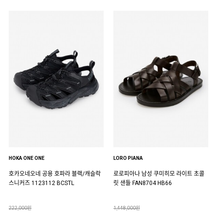
HOKA ONE ONE
LORO PIANA
호카오네오네 공용 호파라 블랙/캐슬락
로로피아나 남성 쿠미히모 라이트 초콜
스니커즈 1123112 BCSTL
릿 샌들 FAN8704 HB66
222,000원
1,448,000원