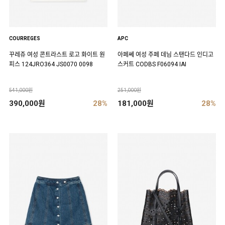
COURREGES
APC
꾸레쥬 여성 콘트라스트 로고 화이트 원
아페쎄 여성 주페 데님 스탠다드 인디고
피스 124JRO364 JS0070 0098
스커트 CODBS F06094 IAI
541,000원
251,000원
390,000원
28%
181,000원
28%