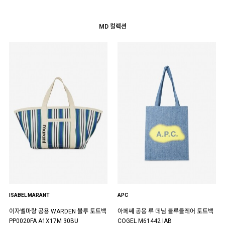
MD 컬렉션
ISABEL MARANT
APC
이자벨마랑 공용 WARDEN 블루 토트백
아페쎄 공용 루 데님 블루클레어 토트백
PP0020FA A1X17M 30BU
COGEL M61442 IAB