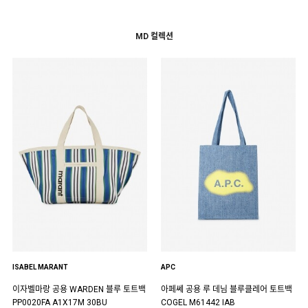
MD 컬렉션
ISABEL MARANT
APC
이자벨마랑 공용 WARDEN 블루 토트백
아페쎄 공용 루 데님 블루클레어 토트백
PP0020FA A1X17M 30BU
COGEL M61442 IAB