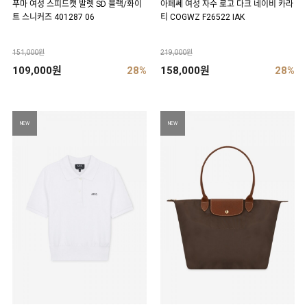
푸마 여성 스피드캣 발렛 SD 블랙/화이
아페쎄 여성 자수 로고 다크 네이비 카라
트 스니커즈 401287 06
티 COGWZ F26522 IAK
151,000원
219,000원
109,000원
28%
158,000원
28%
NEW
NEW