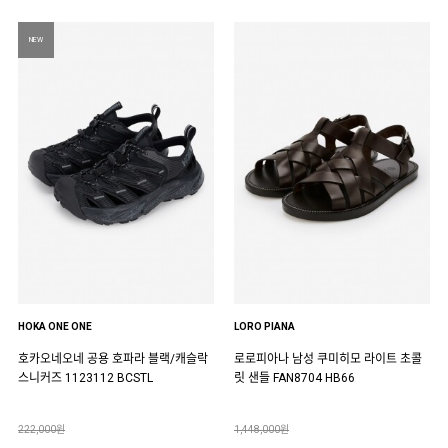
NEW
HOKA ONE ONE
LORO PIANA
호카오네오네 공용 호파라 블랙/캐슬락
로로피아나 남성 쿠미히모 라이트 초콜
스니커즈 1123112 BCSTL
릿 샌들 FAN8704 HB66
222,000원
1,448,000원