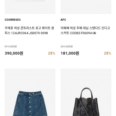
COURREGES
APC
꾸레쥬 여성 콘트라스트 로고 화이트 원
아페쎄 여성 주페 데님 스탠다드 인디고
피스 124JRO364 JS0070 0098
스커트 CODBS F06094 IAI
541,000원
251,000원
390,000원
28%
181,000원
28%